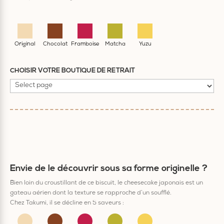
Original
Chocolat
Framboise
Matcha
Yuzu
CHOISIR VOTRE BOUTIQUE DE RETRAIT
Choisir
votre
boutique
de
retrait
Envie de le découvrir sous sa forme originelle ?
Bien loin du croustillant de ce biscuit, le cheesecake japonais est un
gateau aérien dont la texture se rapproche d’un soufflé.
Chez Takumi, il se décline en 5 saveurs :